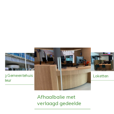
gang Gemeentehuis
Loketten
aideur
Afhaalbalie met
verlaagd gedeelde