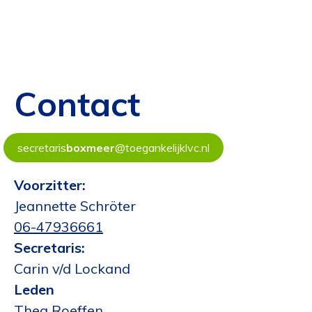
Contact
secretaris
boxmeer
@toegankelijklvc.nl
Voorzitter:
Jeannette Schröter
06-47936661
Secretaris:
Carin v/d Lockand
Leden
Thea Roeffen